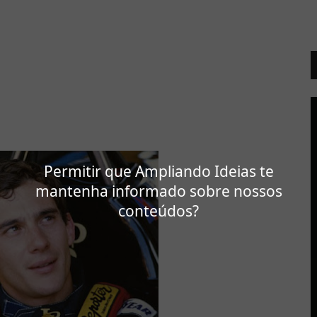
Permitir que Ampliando Ideias te
mantenha informado sobre nossos
conteúdos?