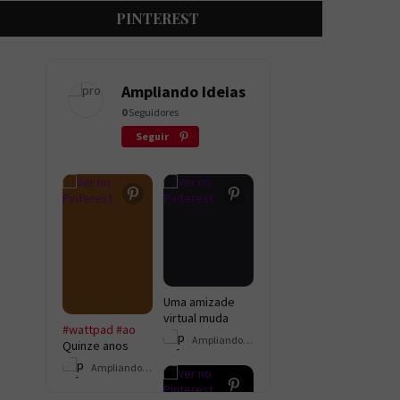
PINTEREST
Ampliando Ideias
0
Seguidores
Seguir
Uma amizade
virtual muda
#wattpad
#ao
completamente
Ampliando Ideias
Quinze anos
a vida de Danilo
após o
e Jéssica.
Ampliando Ideias
desapareciment
Separados pela
o de um menino,
distância, eles