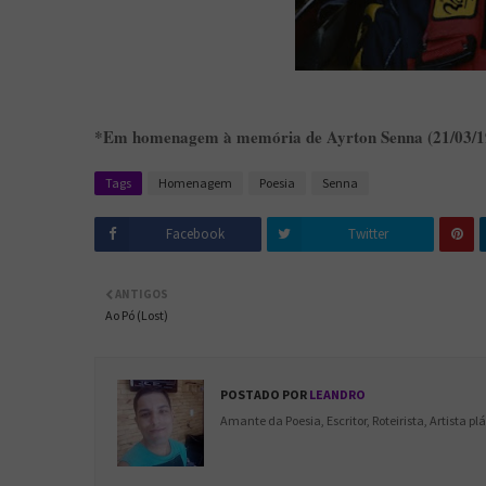
*Em homenagem à memória de Ayrton Senna (21/03/19
Tags
Homenagem
Poesia
Senna
Facebook
Twitter
ANTIGOS
Ao Pó (Lost)
POSTADO POR
LEANDRO
Amante da Poesia, Escritor, Roteirista, Artista p