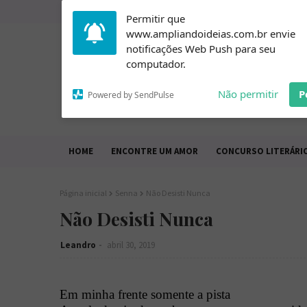
Subscribe to our
Permitir que
notifications!
www.ampliandoideias.com.br envie
To enable permission prompts, click
notificações Web Push para seu
on the notification icon
computador.
Não permitir
P
Powered by SendPulse
HOME
ENCONTRE UM AMOR
CONCURSO LITERÁRI
Página inicial
Senna
Não Desisti Nunca
Não Desisti Nunca
Leandro
abril 30, 2019
Em minha frente somente a pista