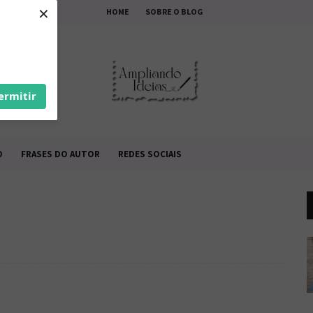
×
HOME
SOBRE O BLOG
ermitir
O
FRASES DO AUTOR
REDES SOCIAIS