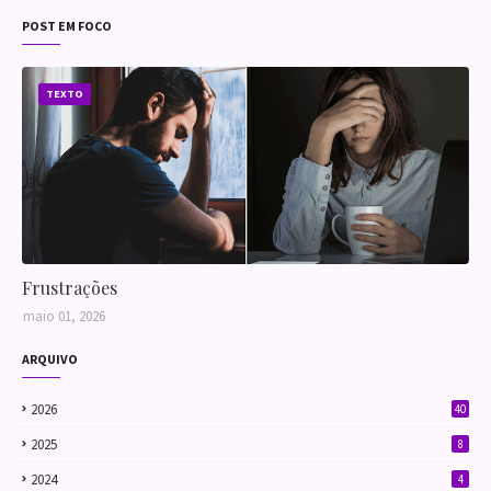
lembranças de
gente nunca
cheia de
Ampliando Ideias
um ex-amor e
POST EM FOCO
esquece. Ainda
segredos,
dilemas
mais se ele
traições e jogos
familiares, Higor
surgir com o
de sedução. Ao
se vê dividido
amor da sua
se envolver com
TEXTO
entre razão,
vida... Conheça
Suzi Vielmont -
desejo e um
meu primeiro
uma mulher tão
sentimento que
audiobook em
irresistível
cresce onde não
forma de
quanto
deveria. Com
podcast. Te vejo
enigmática -
cenas sensuais,
lá hein?
Matt verá sua
conflitos reais e
carreira, seu
personagens
casamento e
cheios de
sua própria vida
camadas, a
Frustrações
entrarem em
trama reflete
risco. Quem
sobre paixão,
maio 01, 2026
está por trás
arrependimento
dos
, escolhas - e o
ARQUIVO
assassinatos? E
que acontece
o quanto Matt
quando criamos
está disposto a
2026
40
esperança onde
arriscar por
só havia
2025
8
essa atração
entrega.
fatal?
2024
4