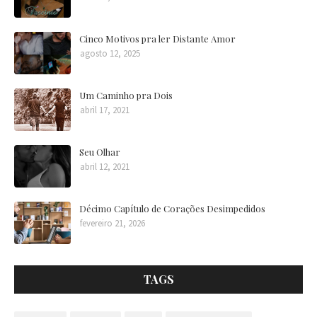
que surgiu do
outro lado da
tela?
Cinco Motivos pra ler Distante Amor
Ampliando Ideias
agosto 12, 2025
Ampliando Ideias
Um Caminho pra Dois
abril 17, 2021
Ampliando Ideias
Seu Olhar
abril 12, 2021
Ampliando Ideias
Décimo Capítulo de Corações Desimpedidos
fevereiro 21, 2026
Ampliando Ideias
Ampliando Ideias
TAGS