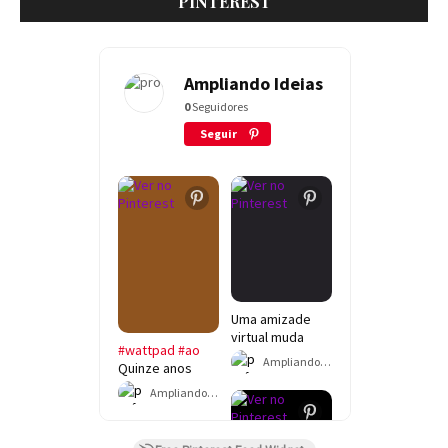
PINTEREST
Ampliando Ideias
0
Seguidores
Seguir
Uma amizade
virtual muda
#wattpad
#ao
completamente
Ampliando Ideias
Quinze anos
a vida de Danilo
após o
e Jéssica.
Ampliando Ideias
desapareciment
Separados pela
o de um menino,
distância, eles
uma mãe ainda
descobrem que