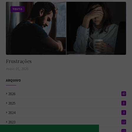
surgir com o
de sedução. Ao
se vê dividido
amor da sua
se envolver com
TEXTO
entre razão,
vida... Conheça
Suzi Vielmont -
desejo e um
meu primeiro
uma mulher tão
sentimento que
audiobook em
irresistível
cresce onde não
forma de
quanto
deveria. Com
podcast. Te vejo
enigmática -
cenas sensuais,
lá hein?
Matt verá sua
conflitos reais e
carreira, seu
personagens
casamento e
cheios de
sua própria vida
camadas, a
Frustrações
entrarem em
trama reflete
risco. Quem
sobre paixão,
maio 01, 2026
está por trás
arrependimento
dos
, escolhas - e o
ARQUIVO
assassinatos? E
que acontece
o quanto Matt
quando criamos
está disposto a
2026
40
esperança onde
arriscar por
só havia
2025
8
essa atração
entrega.
fatal?
2024
4
2023
12
2022
12