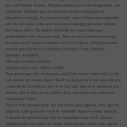
de certa forma, insistia. Quantas noites passei me magoando, me
culpando, dizendo que eu era uma merda e ninguém se
importava comigo. Eu estava errado, claro! Estava me culpando
em vão por uma coisa que eu nunca consegui perceber diante
dos meus olhos. Eu estava sofrendo por uma coisa que
praticamente não era para mim. Mas se isso aconteceu comigo,
às vezes pode estar ocorrendo com você agora. Sofrer por uma
pessoa que não te dá a mínima confiança é um caminho
péssimo. Acredite!
Mas não se sinta sozinho.
Apenas feche seus olhos e reflita.
Tem gente que não se importa, sim! Um monte, mas e daí, você
vai morrer por conta disso? Você vai deixar de viver sua vida por
causa dessa ocorrência que só te faz mal, que só te martiriza por
dentro, que te faz cair ao chão e ficar chorando que nem uma
criancinha? Pare!
Você é uma pessoa forte. Ao seu redor, tem alguém, sim, que se
importa. Que gosta de você de verdade! Apenas preste atenção.
E quanto às pessoas que não se importam com você, apenas
entregue elas nas mãos de Deus. Deixem que falem mal, que te