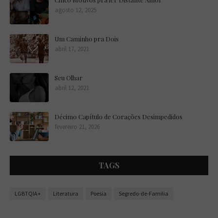
Ampliando Ideias
agosto 12, 2025
Ampliando Ideias
Um Caminho pra Dois
abril 17, 2021
Ampliando Ideias
Seu Olhar
abril 12, 2021
Ampliando Ideias
Décimo Capítulo de Corações Desimpedidos
fevereiro 21, 2026
Ampliando Ideias
Ampliando Ideias
TAGS
Ampliando Ideias
LGBTQIA+
Literatura
Poesia
Segredo-de-Familia
Ampliando Ideias