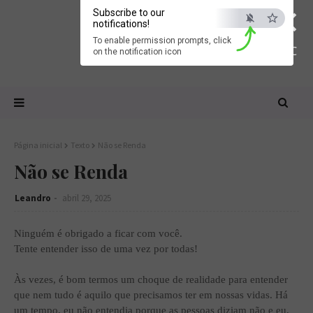
×
Subscribe to our
notifications!
To enable permission prompts, click
ESC
on the notification icon
Página inicial
Texto
Não se Renda
Não se Renda
Leandro
abril 29, 2025
Ninguém é obrigado a ficar com você.
Tente entender isso de uma vez por todas!
Às vezes, é bom termos um choque de realidade para entender
que nem tudo é aquilo que precisamos ter em nossas vidas. Há
um tempo, eu não entendia porque as pessoas diziam não e eu,