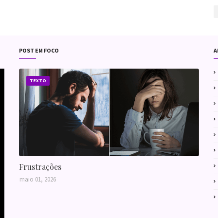
POST EM FOCO
A
TEXTO
Frustrações
maio 01, 2026