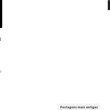
a
o
Postagens mais antigas