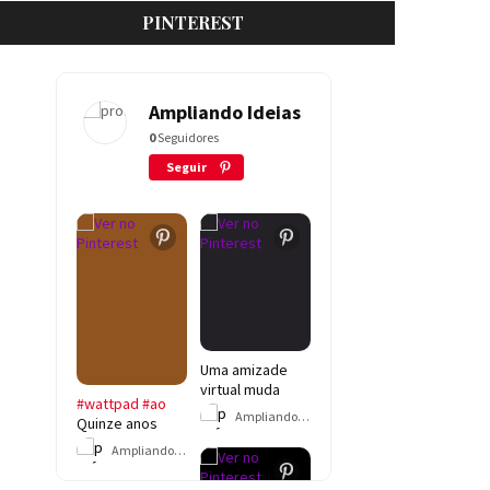
PINTEREST
Ampliando Ideias
0
Seguidores
Seguir
Uma amizade
virtual muda
#wattpad
#ao
completamente
Ampliando Ideias
Quinze anos
a vida de Danilo
após o
e Jéssica.
Ampliando Ideias
desapareciment
Separados pela
o de um menino,
distância, eles