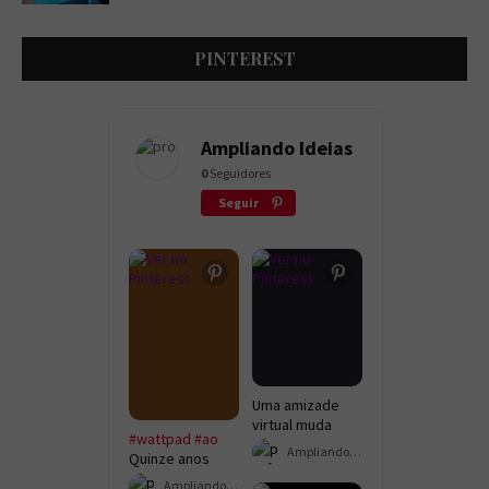
PINTEREST
Ampliando Ideias
0
Seguidores
Seguir
Uma amizade
virtual muda
#wattpad
#ao
completamente
Ampliando Ideias
Quinze anos
a vida de Danilo
após o
e Jéssica.
Ampliando Ideias