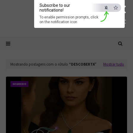
×
Subscribe to our
notifications!
To enable permission prompts, click
ESC
on the notification icon
Mostrando postagens com o rótulo
DESCOBERTA
Mostrar tudo
SEGREDO