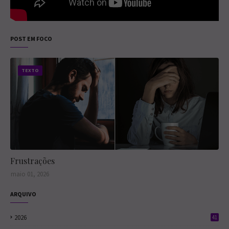
Coimbra
encontros
O primeiro
mergulha numa
intensos,
emprego, a
investigação
lembranças de
gente nunca
cheia de
Ampliando Ideias
um ex-amor e
POST EM FOCO
esquece. Ainda
segredos,
dilemas
mais se ele
traições e jogos
familiares, Higor
surgir com o
de sedução. Ao
se vê dividido
amor da sua
se envolver com
TEXTO
entre razão,
vida... Conheça
Suzi Vielmont -
desejo e um
meu primeiro
uma mulher tão
sentimento que
audiobook em
irresistível
cresce onde não
forma de
quanto
deveria. Com
podcast. Te vejo
enigmática -
cenas sensuais,
lá hein?
Matt verá sua
conflitos reais e
carreira, seu
personagens
casamento e
cheios de
sua própria vida
camadas, a
Frustrações
entrarem em
trama reflete
risco. Quem
sobre paixão,
maio 01, 2026
está por trás
arrependimento
dos
, escolhas - e o
ARQUIVO
assassinatos? E
que acontece
o quanto Matt
quando criamos
está disposto a
2026
41
esperança onde
arriscar por