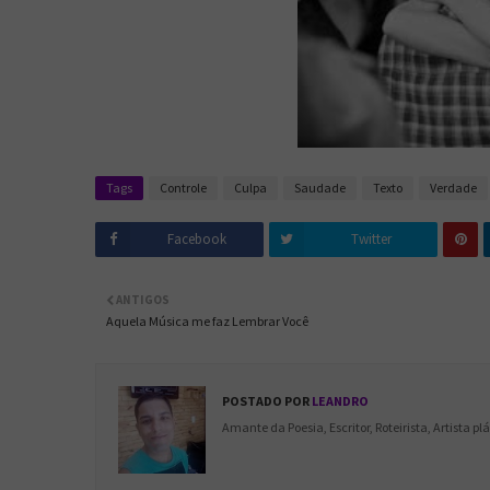
Tags
Controle
Culpa
Saudade
Texto
Verdade
Facebook
Twitter
ANTIGOS
Aquela Música me faz Lembrar Você
POSTADO POR
LEANDRO
Amante da Poesia, Escritor, Roteirista, Artista p