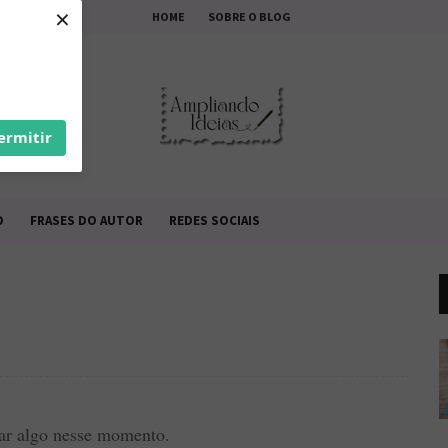
×
HOME
SOBRE O BLOG
ermitir
O
FRASES DO AUTOR
REDES SOCIAIS
iar algo nesse momento.