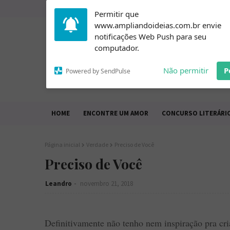
Subscribe to our
Permitir que
notifications!
www.ampliandoideias.com.br envie
To enable permission prompts, click
notificações Web Push para seu
on the notification icon
computador.
Não permitir
P
Powered by SendPulse
HOME
ENCONTRE UM AMOR
CONCURSO LITERÁRI
Página inicial
Verdade
Preciso de Você
Preciso de Você
Leandro
novembro 21, 2018
Definitivamente não tenho nem inspiração pra cr