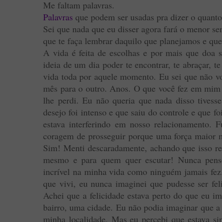
Me faltam palavras.
Palavras
que podem ser usadas pra dizer o quanto
Sei que nada que eu disser agora fará o menor se
que te faça lembrar daquilo que planejamos e que
A vida é feita de escolhas e por mais que doa s
ideia de um dia poder te encontrar, te abraçar, t
vida toda por aquele momento. Eu sei que não v
mês para o outro. Anos. O que você fez em mim 
lhe perdi. Eu não queria que nada disso tivess
desejo foi intenso e que saiu do controle e que fo
estava interferindo em nosso relacionamento. 
coragem de prosseguir porque uma força maior m
Sim! Menti descaradamente, achando que isso re
mesmo e para quem quer escutar! Nunca pens
incrível na minha vida como ninguém jamais fez.
que vivi, eu nunca imaginei que pudesse ser fel
Achei que a felicidade estava perto do que eu i
bairro, uma cidade. Eu não podia imaginar que a 
minha localidade. Mas eu percebi que estava 