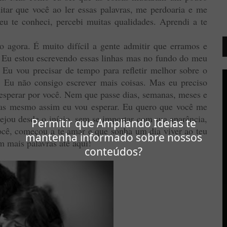
ditar que você ao ler essas palavras, me perdoaria e me
u te conheci, percebi muitas qualidades. Aprendi a te
 agora. É muito difícil a gente admitir que erramos e
. Eu estou escrevendo essas linhas mas no fundo do meu
. Eu vou precisar de tempo para refletir melhor sobre o
. Eu não consigo escrever mais coisas. Mas eu preciso
u esperar por você. Nem que passe dias, semanas, meses e
as mesmo assim eu vou esperar. Eu quero que você me
ejou desde o início, sem se importar com sua aparência,
Permitir que Ampliando Ideias te
ocê, começou a te amar e que sonha um dia viver ao teu
mantenha informado sobre nossos
m mais palavras até aqui!
conteúdos?