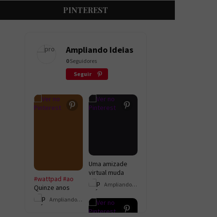
PINTEREST
Ampliando Ideias
0
Seguidores
Seguir
Uma amizade
virtual muda
#wattpad
#ao
completamente
Ampliando Ideias
Quinze anos
a vida de Danilo
após o
e Jéssica.
Ampliando Ideias
desapareciment
Separados pela
o de um menino,
distância, eles