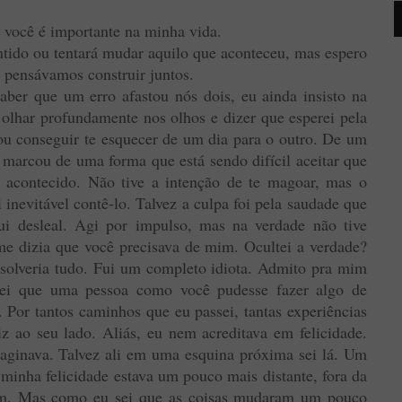
 você é importante na minha vida.
ntido ou tentará mudar aquilo que aconteceu, mas espero
 pensávamos construir juntos.
aber que um erro afastou nós dois, eu ainda insisto na
e olhar profundamente nos olhos e dizer que esperei pela
ou conseguir te esquecer de um dia para o outro. De um
marcou de uma forma que está sendo difícil aceitar que
e acontecido. Não tive a intenção de te magoar, mas o
i inevitável contê-lo. Talvez a culpa foi pela saudade que
Fui desleal. Agi por impulso, mas na verdade não tive
e dizia que você precisava de mim. Ocultei a verdade?
solveria tudo. Fui um completo idiota. Admito pra mim
ei que uma pessoa como você pudesse fazer algo de
 Por tantos caminhos que eu passei, tantas experiências
iz ao seu lado. Aliás, eu nem acreditava em felicidade.
maginava. Talvez ali em uma esquina próxima sei lá. Um
minha felicidade estava um pouco mais distante, fora da
sim. Mas como eu sei que as coisas mudaram um pouco