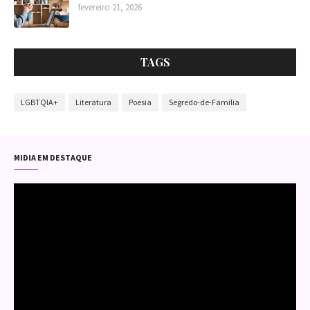
fevereiro 21, 2026
Ampliando Ideias
Ampliando Ideias
TAGS
Ampliando Ideias
LGBTQIA+
Literatura
Poesia
Segredo-de-Familia
Ampliando Ideias
MIDIA EM DESTAQUE
Ampliando Ideias
Higor, um
surfista
sonhador, vê
Ampliando Ideias
sua vida virar de
cabeça para