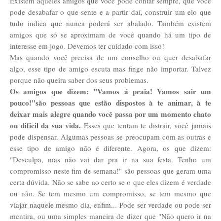
Existem aqueles amigos que você pode contar sempre, que você
pode desabafar o que sente e a partir daí, construir um elo que
tudo indica que nunca poderá ser abalado. Também existem
amigos que só se aproximam de você quando há um tipo de
interesse em jogo. Devemos ter cuidado com isso!
Mas quando você precisa de um conselho ou quer desabafar
algo, esse tipo de amigo escuta mas finge não importar. Talvez
porque não queira saber dos seus problemas.
Os amigos que dizem: "Vamos á praia! Vamos sair um
pouco!"são pessoas que estão dispostos à te animar, à te
deixar mais alegre quando você passa por um momento chato
ou difícil da sua vida.
Esses que tentam te distrair, você jamais
pode dispensar. Algumas pessoas se preocupam com as outras e
esse tipo de amigo não é diferente. Agora, os que dizem:
"Desculpa, mas não vai dar pra ir na sua festa. Tenho um
compromisso neste fim de semana!" são pessoas que geram uma
certa dúvida. Não se sabe ao certo se o que eles dizem é verdade
ou não. Se tem mesmo um compromisso, se tem mesmo que
viajar naquele mesmo dia, enfim... Pode ser verdade ou pode ser
mentira, ou uma simples maneira de dizer que "Não quero ir na