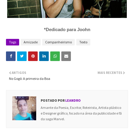
*Dedicado para Joohn
Tags
Amizade
Companheirismo
Texto
ANTIGOS
MAIS RECENTES
No Gogó: A primeira da Boa
POSTADO POR
LEANDRO
Amante da Poesia, Escritor, Roteirista, Artista plástico
e Designer gráfico, focado na área da publicidade e fã
da saga Marvel.